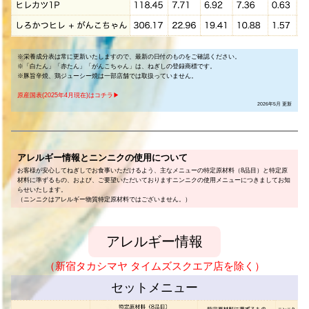
※栄養成分表は常に更新いたしますので、最新の日付のものをご確認ください。
※「白たん」「赤たん」「がんこちゃん」は、ねぎしの登録商標です。
※豚旨辛焼、鶏ジューシー焼は一部店舗では取扱っていません。
原産国表(2025年4月現在)はコチラ▶︎
2026年5月 更新
アレルギー情報とニンニクの使用について
お客様が安心してねぎしでお食事いただけるよう、主なメニューの特定原材料（8品目）と特定原
材料に準ずるもの、および、ご要望いただいておりますニンニクの使用メニューにつきましてお知
らせいたします。
（ニンニクはアレルギー物質特定原材料ではございません。）
アレルギー情報
（新宿タカシマヤ タイムズスクエア店を除く）
セットメニュー