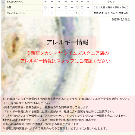
2025年5月現在
アレルギー情報
※新宿タカシマヤ タイムズスクエア店の
アレルギー情報はスタッフにご確認ください。
○この表はアレルギー物質の使用の有無を表示するものですが､お客様にアレルギー症状が発症しないとい
うことを保証するものではありません｡
○共通の調理装置・器具を使用し、複数種の肉を同時調理しております。
○アレルギー物質に対する感受には個人差があり、敏感な方や重篤な方は特にご注意下さい。
○しろかつのアレルギー情報には、とんかつソース・ドレッシングのアレルギー情報を含んでいません。
○麦めしの麦は大麦です。（アレルギー物質特定原材料に含まれない食品です）
※商品内容の変更に伴い予告無しに変更する場合がございます。
※情報は随時変更されますので最新のものをご覧下さいますようにお願いいたします。